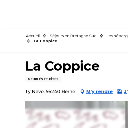
Aller
au
contenu
principal
Accueil
Séjours en Bretagne Sud
Les héberg
La Coppice
La Coppice
MEUBLÉS ET GÎTES
Ty Nevé, 56240 Berné
M'y rendre
J