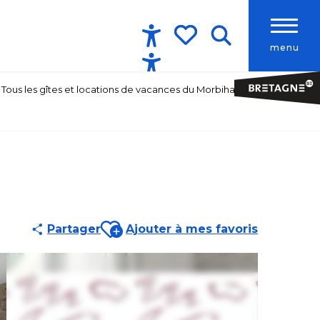
menu
Accessibilité
Recherche
Voir les favoris
Tous les gîtes et locations de vacances du Morbihan
Ajouter aux favoris
Partager
Ajouter à mes favoris