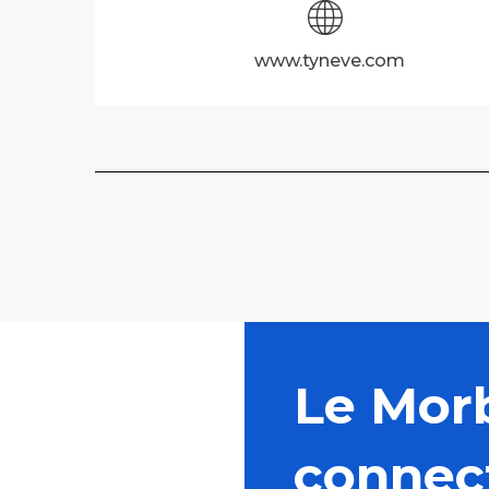
www.tyneve.com
Le Mor
connec