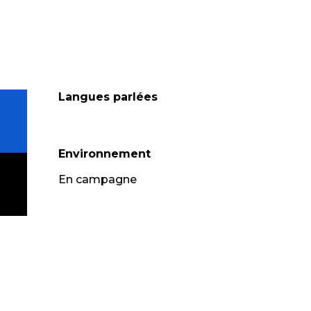
Langues parlées
Langues parlées
Environnement
Environnement
En campagne