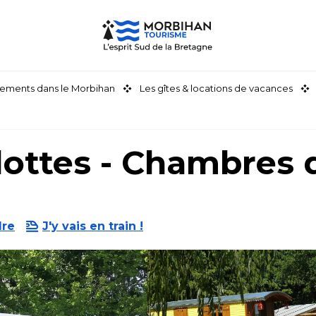
ements dans le Morbihan
Les gîtes & locations de vacances
lottes - Chambres 
dre
J'y vais en train !