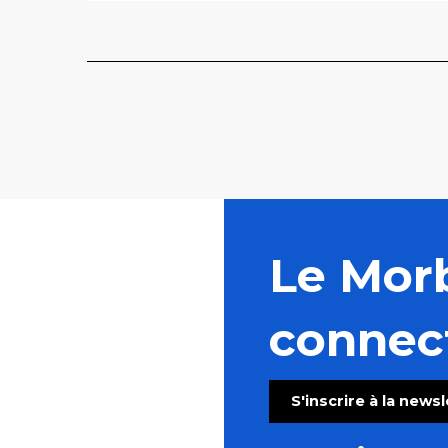
Le Mor
connec
S'inscrire à la news