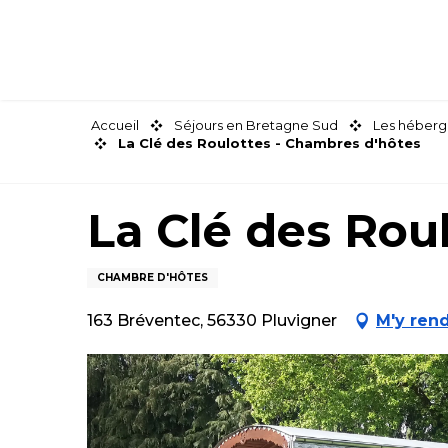
Aller
au
contenu
principal
Accueil
Séjours en Bretagne Sud
Les héberg
La Clé des Roulottes - Chambres d'hôtes
La Clé des Rou
CHAMBRE D'HÔTES
163 Bréventec, 56330 Pluvigner
M'y ren