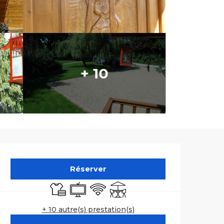
+ 10
Ouverture et co
Réserver
Draps et linge
Télévision
WiFi
Terrasse
+ 10 autre(s) prestation(s)