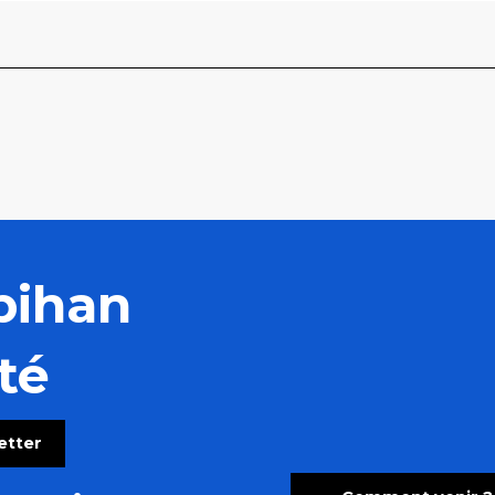
bihan
té
letter