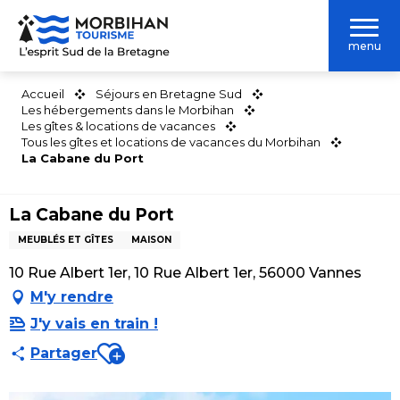
Aller
au
menu
contenu
principal
Accueil
Séjours en Bretagne Sud
Les hébergements dans le Morbihan
Les gîtes & locations de vacances
Tous les gîtes et locations de vacances du Morbihan
La Cabane du Port
La Cabane du Port
MEUBLÉS ET GÎTES
MAISON
10 Rue Albert 1er, 10 Rue Albert 1er, 56000 Vannes
M'y rendre
J'y vais en train !
Ajouter aux favoris
Partager