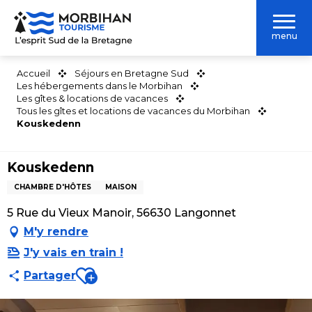
Aller
au
menu
contenu
principal
Accueil
Séjours en Bretagne Sud
Les hébergements dans le Morbihan
Les gîtes & locations de vacances
Tous les gîtes et locations de vacances du Morbihan
Kouskedenn
Kouskedenn
CHAMBRE D'HÔTES
MAISON
5 Rue du Vieux Manoir, 56630 Langonnet
M'y rendre
J'y vais en train !
Ajouter aux favoris
Partager