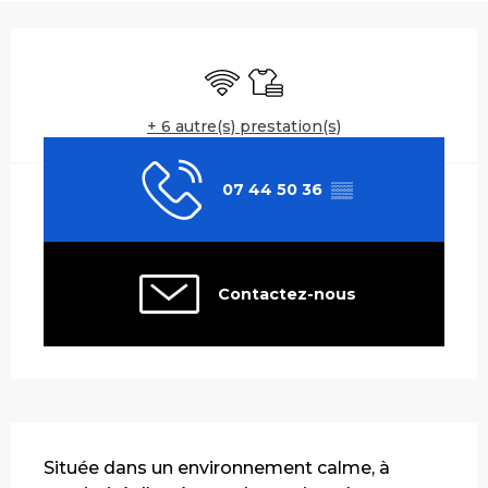
Ouverture et coordonnées
WiFi
Draps et linge
+ 6 autre(s) prestation(s)
07 44 50 36
▒▒
Contactez-nous
Description
Située dans un environnement calme, à 