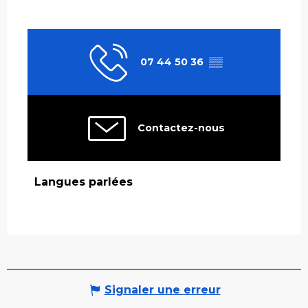
07 44 50 36
▒▒
Contactez-nous
Langues parlées
Langues parlées
Signaler une erreur