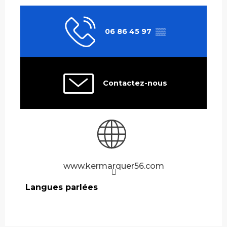
06 86 45 97
▒▒
Contactez-nous
www.kermarquer56.com
Langues parlées
Langues parlées