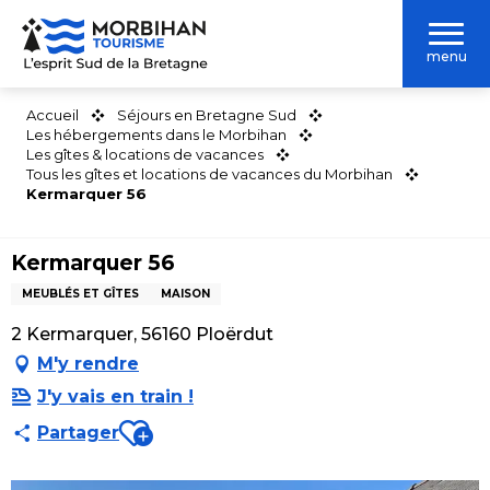
Aller
au
menu
contenu
principal
Accueil
Séjours en Bretagne Sud
Les hébergements dans le Morbihan
Les gîtes & locations de vacances
Tous les gîtes et locations de vacances du Morbihan
Kermarquer 56
Kermarquer 56
MEUBLÉS ET GÎTES
MAISON
2 Kermarquer, 56160 Ploërdut
M'y rendre
J'y vais en train !
Ajouter aux favoris
Partager