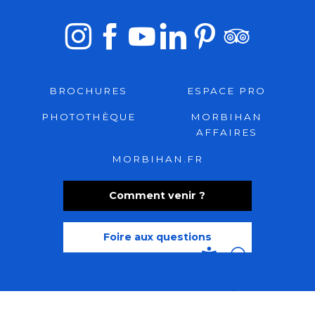
BROCHURES
ESPACE PRO
PHOTOTHÈQUE
MORBIHAN
AFFAIRES
MORBIHAN.FR
Comment venir ?
Foire aux questions
Recherche
Accessibili