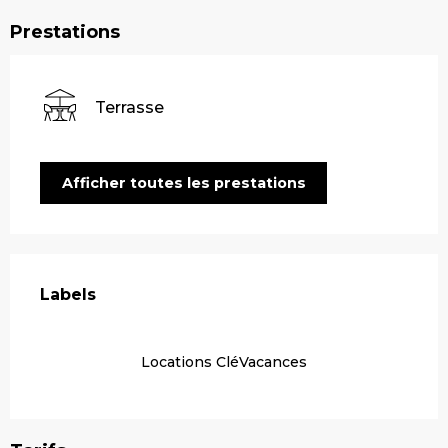
Prestations
Terrasse
Afficher toutes les prestations
Offres de prestations
Labels
Labels
Locations CléVacances