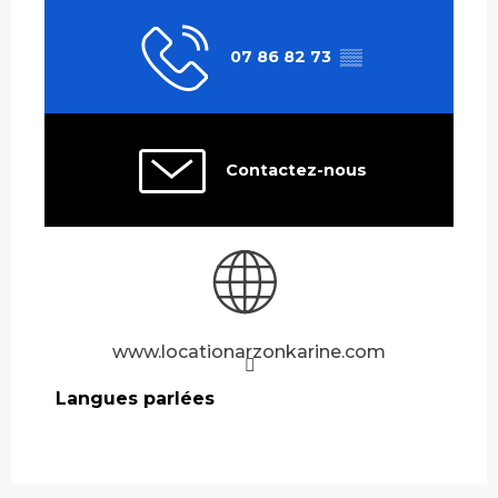
07 86 82 73
▒▒
Contactez-nous
www.locationarzonkarine.com
Langues parlées
Langues parlées