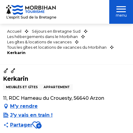
Aller
au
menu
contenu
principal
Accueil
Séjours en Bretagne Sud
Les hébergements dans le Morbihan
Les gîtes & locations de vacances
Tous les gîtes et locations de vacances du Morbihan
Kerkarin
Kerkarin
MEUBLÉS ET GÎTES
APPARTEMENT
11, RDC Hameau du Crouesty, 56640 Arzon
M'y rendre
J'y vais en train !
Ajouter aux favoris
Partager