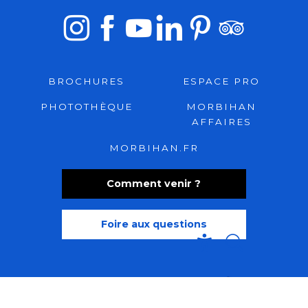
BROCHURES
ESPACE PRO
PHOTOTHÈQUE
MORBIHAN
AFFAIRES
MORBIHAN.FR
Comment venir ?
Foire aux questions
Recherche
Accessibili