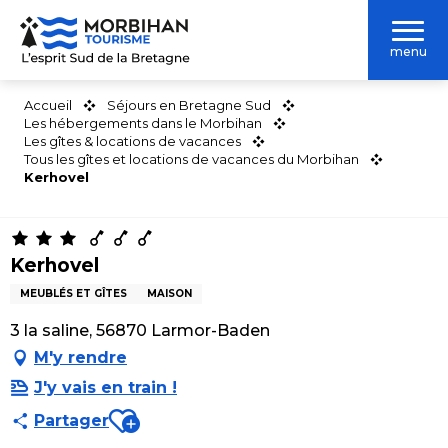
Aller
au
menu
contenu
principal
Accueil
Séjours en Bretagne Sud
Les hébergements dans le Morbihan
Les gîtes & locations de vacances
Tous les gîtes et locations de vacances du Morbihan
Kerhovel
Kerhovel
MEUBLÉS ET GÎTES
MAISON
3 la saline, 56870 Larmor-Baden
M'y rendre
J'y vais en train !
Ajouter aux favoris
Partager