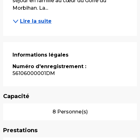
séjour en famille au cœur du Golfe du 
Morbihan. La...
Lire la suite
Informations légales
Informations légales
Numéro d'enregistrement :
56106000001DM
Capacité
8 Personne(s)
Prestations