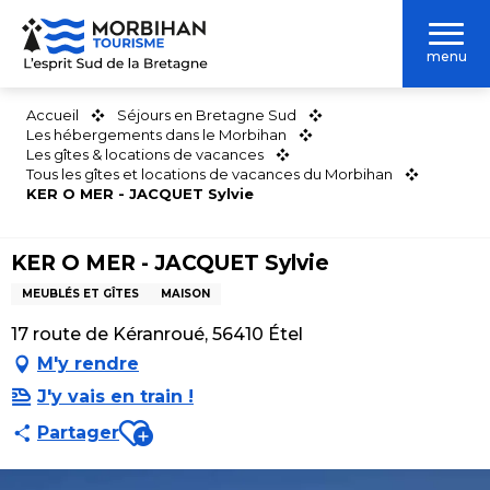
Aller
au
menu
contenu
principal
Accueil
Séjours en Bretagne Sud
Les hébergements dans le Morbihan
Les gîtes & locations de vacances
Tous les gîtes et locations de vacances du Morbihan
KER O MER - JACQUET Sylvie
KER O MER - JACQUET Sylvie
MEUBLÉS ET GÎTES
MAISON
17 route de Kéranroué, 56410 Étel
M'y rendre
J'y vais en train !
Ajouter aux favoris
Partager