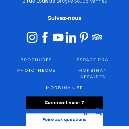
2 rue Louis de Broglie 56038 Vannes
Suivez-nous
BROCHURES
ESPACE PRO
PHOTOTHÈQUE
MORBIHAN
AFFAIRES
MORBIHAN.FR
Comment venir ?
Recherche
Accessibili
Foire aux questions