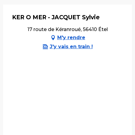
KER O MER - JACQUET Sylvie
17 route de Kéranroué, 56410 Étel
M'y rendre
J'y vais en train !