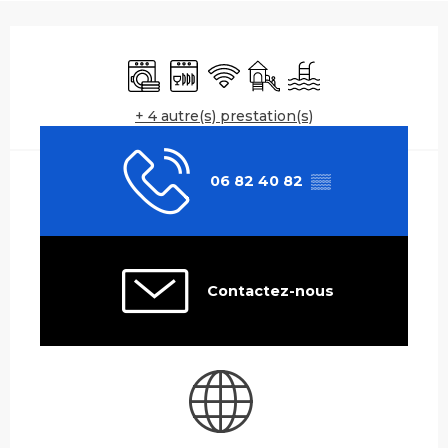
Ouverture et coordonnées
Lave linge
Lave vaisselle
WiFi
Jeux pour enfants / Espa
Piscine
+ 4 autre(s) prestation(s)
06 82 40 82
▒▒
Contactez-nous