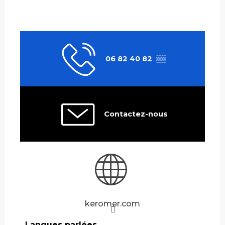
06 82 40 82
▒▒
Contactez-nous
keromer.com
Langues parlées
Langues parlées