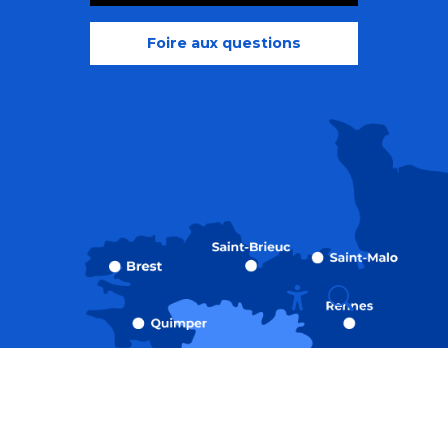
Foire aux questions
Recherche
Accessibili