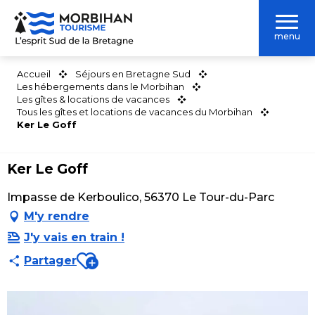
Aller
au
menu
contenu
principal
Accueil
Séjours en Bretagne Sud
Les hébergements dans le Morbihan
Les gîtes & locations de vacances
Tous les gîtes et locations de vacances du Morbihan
Ker Le Goff
Ker Le Goff
Impasse de Kerboulico, 56370 Le Tour-du-Parc
M'y rendre
J'y vais en train !
Ajouter aux favoris
Partager