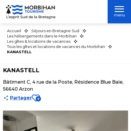
Aller
au
menu
contenu
principal
Accueil
Séjours en Bretagne Sud
Les hébergements dans le Morbihan
Les gîtes & locations de vacances
Tous les gîtes et locations de vacances du Morbihan
KANASTELL
KANASTELL
Bâtiment C, 4 rue de la Poste, Résidence Blue Baie,
56640 Arzon
Ajouter aux favoris
Partager