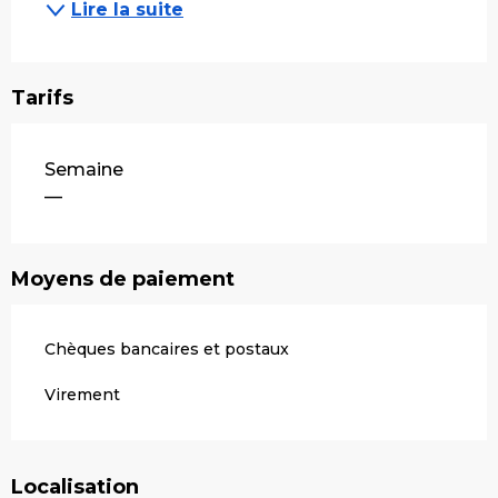
Lire la suite
Tarifs
Tarifs 2026
Semaine
—
Moyens de paiement
Chèques bancaires et postaux
Virement
Localisation