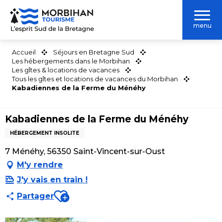
Aller
au
menu
contenu
principal
Accueil
Séjours en Bretagne Sud
Les hébergements dans le Morbihan
Les gîtes & locations de vacances
Tous les gîtes et locations de vacances du Morbihan
Kabadiennes de la Ferme du Ménéhy
Kabadiennes de la Ferme du Ménéhy
HÉBERGEMENT INSOLITE
7 Ménéhy, 56350 Saint-Vincent-sur-Oust
M'y rendre
J'y vais en train !
Ajouter aux favoris
Partager