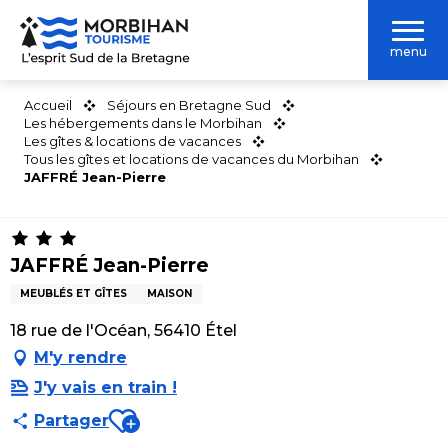
Aller
au
menu
contenu
principal
Accueil
Séjours en Bretagne Sud
Les hébergements dans le Morbihan
Les gîtes & locations de vacances
Tous les gîtes et locations de vacances du Morbihan
JAFFRÉ Jean-Pierre
JAFFRÉ Jean-Pierre
MEUBLÉS ET GÎTES
MAISON
18 rue de l'Océan, 56410 Étel
M'y rendre
J'y vais en train !
Ajouter aux favoris
Partager