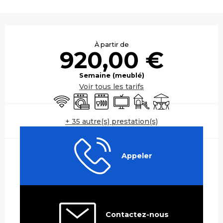
Ouverture et coordonnées
À partir de
920,00 €
Semaine (meublé)
Voir tous les tarifs
WiFi
Lave linge
Lave vaisselle
Télévision
Jeux pour enfants / Es
Terrasse
+ 35 autre(s) prestation(s)
Appeler
Contactez-nous