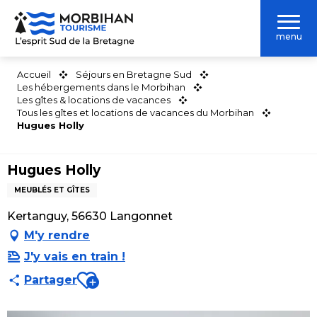
Aller
au
menu
contenu
principal
Accueil
Séjours en Bretagne Sud
Les hébergements dans le Morbihan
Les gîtes & locations de vacances
Tous les gîtes et locations de vacances du Morbihan
Hugues Holly
Hugues Holly
MEUBLÉS ET GÎTES
Kertanguy, 56630 Langonnet
M'y rendre
J'y vais en train !
Ajouter aux favoris
Partager