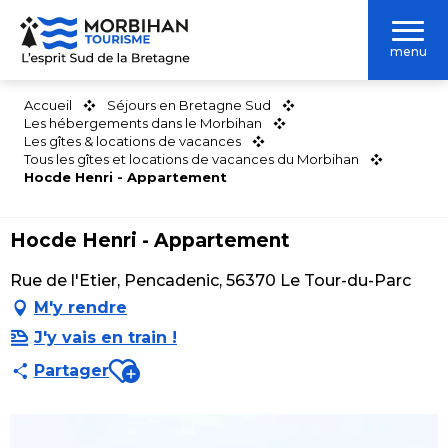
Aller
au
menu
contenu
principal
Accueil
Séjours en Bretagne Sud
Les hébergements dans le Morbihan
Les gîtes & locations de vacances
Tous les gîtes et locations de vacances du Morbihan
Hocde Henri - Appartement
Hocde Henri - Appartement
Rue de l'Etier, Pencadenic, 56370 Le Tour-du-Parc
M'y rendre
J'y vais en train !
Ajouter aux favoris
Partager