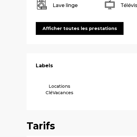
Lave linge
Télévi
Afficher toutes les prestations
Offres de pre
Labels
Labels
Locations
CléVacances
Tarifs