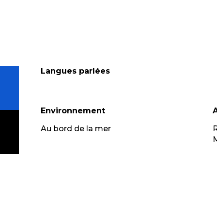
Langues parlées
Langues parlées
Environnement
Environnement
Au bord de la mer
R