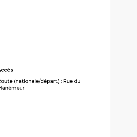
Accès
Accès
oute (nationale/départ.) : Rue du
Manémeur