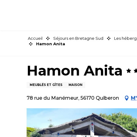
Aller
au
contenu
principal
Accueil
Séjours en Bretagne Sud
Les héberg
Hamon Anita
Hamon Anita
MEUBLÉS ET GÎTES
MAISON
78 rue du Manémeur, 56170 Quiberon
M'