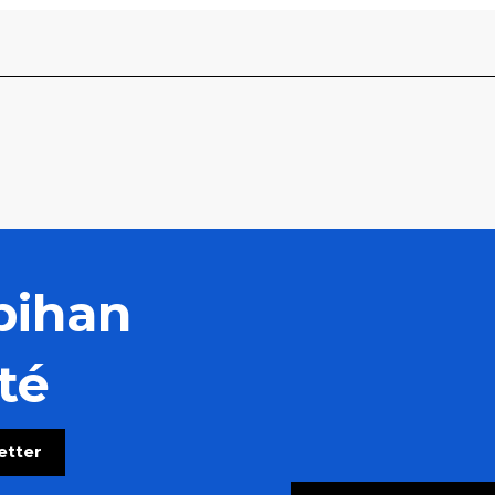
bihan
té
letter