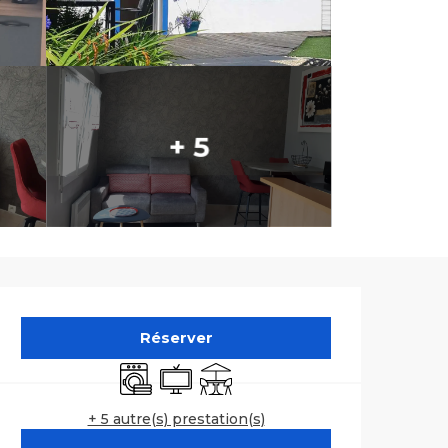
+ 5
Ouverture et co
Réserver
Lave linge
Télévision
Terrasse
+ 5 autre(s) prestation(s)