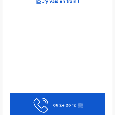
J'y vais en train !
06 24 26 12
▒▒