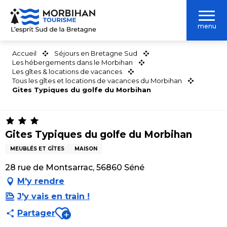
Aller
au
menu
contenu
principal
Accueil
Séjours en Bretagne Sud
Les hébergements dans le Morbihan
Les gîtes & locations de vacances
Tous les gîtes et locations de vacances du Morbihan
Gites Typiques du golfe du Morbihan
Gites Typiques du golfe du Morbihan
MEUBLÉS ET GÎTES
MAISON
28 rue de Montsarrac, 56860 Séné
M'y rendre
J'y vais en train !
Ajouter aux favoris
Partager