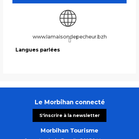
www.lamaisondepecheur.bzh
Langues parlées
Langues parlées
Le Morbihan connecté
S'inscrire à la newsletter
Morbihan Tourisme