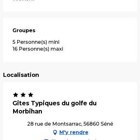
Groupes
Groupes
5 Personne(s) mini
16 Personne(s) maxi
Localisation
Gites Typiques du golfe du
Morbihan
28 rue de Montsarrac, 56860 Séné
M'y rendre