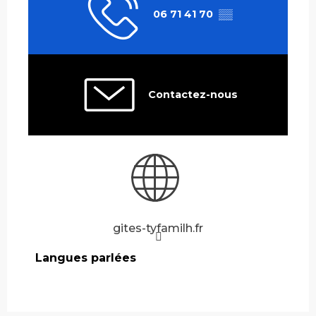
06 71 41 70
▒▒
Contactez-nous
gites-tyfamilh.fr
Langues parlées
Langues parlées