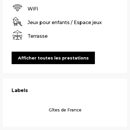
WiFi
Jeux pour enfants / Espace jeux
Terrasse
Afficher toutes les prestations
Offres de prestations
Labels
Labels
Gîtes de France