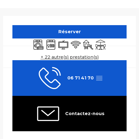
Ouverture et coordonnées
Réserver
Lave linge
Lave vaisselle
Télévision
WiFi
Jeux pour enfants / Es
Terrasse
+ 22 autre(s) prestation(s)
06 71 41 70
▒▒
Contactez-nous