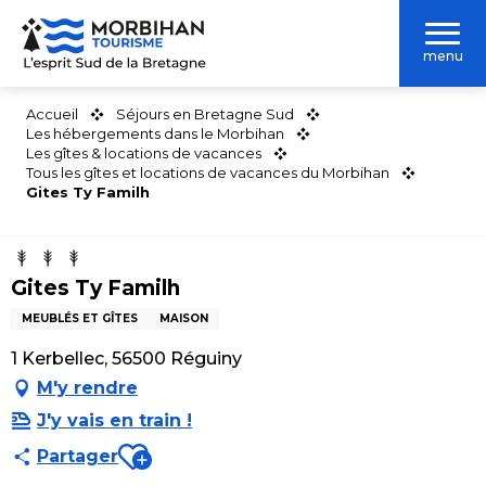
Aller
au
menu
contenu
principal
Accueil
Séjours en Bretagne Sud
Les hébergements dans le Morbihan
Les gîtes & locations de vacances
Tous les gîtes et locations de vacances du Morbihan
Gites Ty Familh
Gites Ty Familh
MEUBLÉS ET GÎTES
MAISON
1 Kerbellec, 56500 Réguiny
M'y rendre
J'y vais en train !
Ajouter aux favoris
Partager