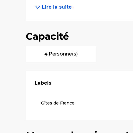
Lire la suite
Capacité
4 Personne(s)
Offres de pre
Labels
Labels
Gîtes de France