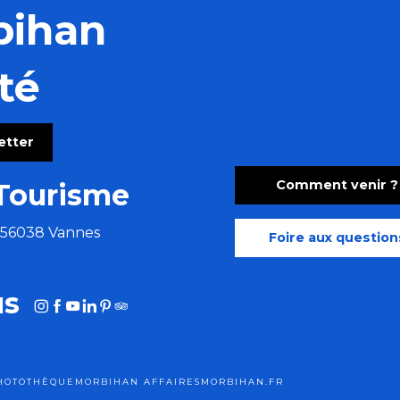
bihan
té
letter
Comment venir ?
Tourisme
e 56038 Vannes
Foire aux question
us
HOTOTHÈQUE
MORBIHAN AFFAIRES
MORBIHAN.FR