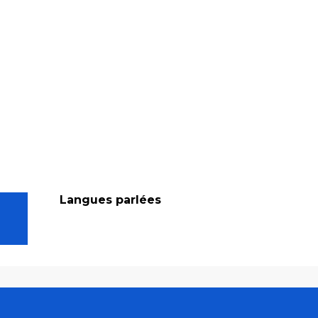
Langues parlées
Langues parlées