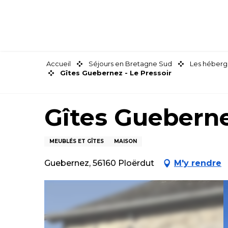
Aller
au
contenu
principal
Accueil
Séjours en Bretagne Sud
Les héberg
Gîtes Guebernez - Le Pressoir
Gîtes Gueberne
MEUBLÉS ET GÎTES
MAISON
Guebernez, 56160 Ploërdut
M'y rendre