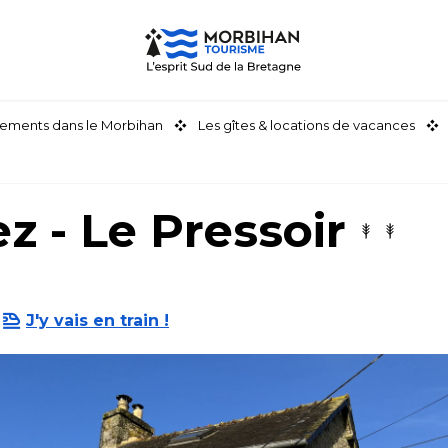
ements dans le Morbihan
Les gîtes & locations de vacances
z - Le Pressoir
J'y vais en train !