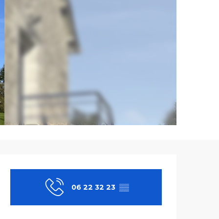
Ouverture et co
06 22 32 23
▒▒