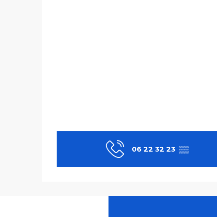
06 22 32 23
▒▒