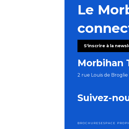
Le Mor
connec
S'inscrire à la news
Morbihan 
2 rue Louis de Brogli
Suivez-no
BROCHURES
ESPACE PRO
P