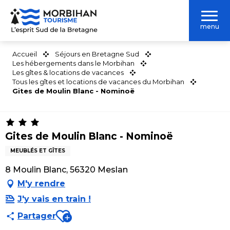
Aller
au
menu
contenu
principal
Accueil
Séjours en Bretagne Sud
Les hébergements dans le Morbihan
Les gîtes & locations de vacances
Tous les gîtes et locations de vacances du Morbihan
Gites de Moulin Blanc - Nominoë
Gites de Moulin Blanc - Nominoë
MEUBLÉS ET GÎTES
8 Moulin Blanc, 56320 Meslan
M'y rendre
J'y vais en train !
Ajouter aux favoris
Partager