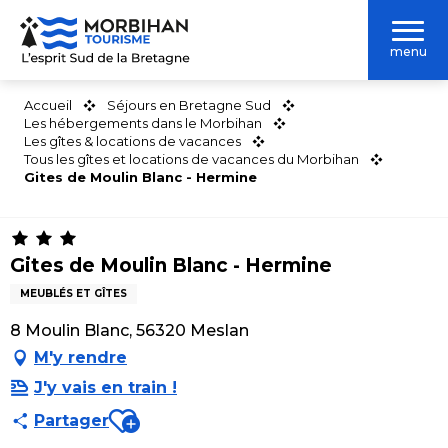
Aller
au
menu
contenu
principal
Accueil
Séjours en Bretagne Sud
Les hébergements dans le Morbihan
Les gîtes & locations de vacances
Tous les gîtes et locations de vacances du Morbihan
Gites de Moulin Blanc - Hermine
Gites de Moulin Blanc - Hermine
MEUBLÉS ET GÎTES
8 Moulin Blanc, 56320 Meslan
M'y rendre
J'y vais en train !
Ajouter aux favoris
Partager