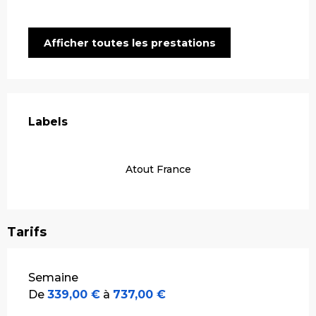
Afficher toutes les prestations
Offres de prestations
Labels
Labels
Atout France
Tarifs
Tarifs 2026
Semaine
De
339,00 €
à
737,00 €