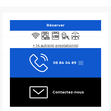
Ouverture et coordonnées
Réserver
WiFi
Lave linge
Lave vaisselle
Jeux pour enfants / Espa
Terrasse
+ 14 autre(s) prestation(s)
06 84 04 89
▒▒
Contactez-nous