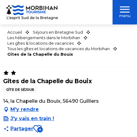
Aller
au
menu
contenu
principal
Accueil
Séjours en Bretagne Sud
Les hébergements dans le Morbihan
Les gîtes & locations de vacances
Tous les gîtes et locations de vacances du Morbihan
Gîtes de la Chapelle du Bouix
Gîtes de la Chapelle du Bouix
GÎTE DE SÉJOUR
14, la Chapelle du Bouix, 56490 Guilliers
M'y rendre
J'y vais en train !
Ajouter aux favoris
Partager