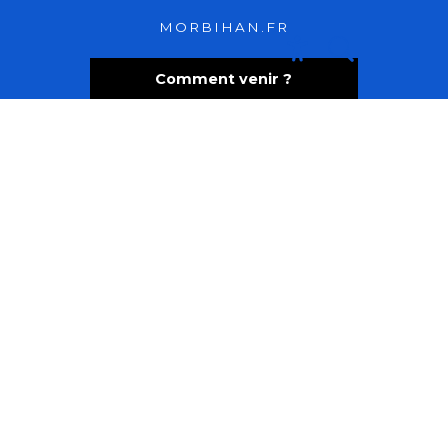
MORBIHAN.FR
Recherche
Accessibili
Comment venir ?
Foire aux questions