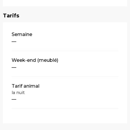
Tarifs
Tarifs 2026
Semaine
—
Week-end (meublé)
—
Tarif animal
la nuit
—