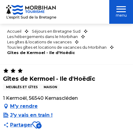
Aller
au
menu
contenu
principal
Accueil
Séjours en Bretagne Sud
Les hébergements dans le Morbihan
Les gîtes & locations de vacances
Tous les gîtes et locations de vacances du Morbihan
Gîtes de Kermoel - Ile d'Hoëdic
Gîtes de Kermoel - Ile d'Hoëdic
MEUBLÉS ET GÎTES
MAISON
1 Kermoël, 56540 Kernascléden
M'y rendre
J'y vais en train !
Ajouter aux favoris
Partager