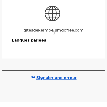
gitesdekermoel.jimdofree.com
Langues parlées
Langues parlées
Signaler une erreur