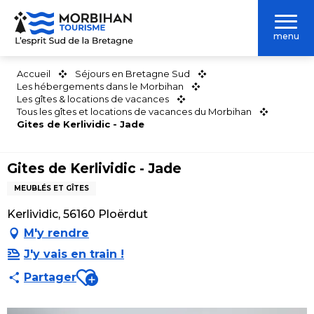
Aller
au
menu
contenu
principal
Accueil
Séjours en Bretagne Sud
Les hébergements dans le Morbihan
Les gîtes & locations de vacances
Tous les gîtes et locations de vacances du Morbihan
Gites de Kerlividic - Jade
Gites de Kerlividic - Jade
MEUBLÉS ET GÎTES
Kerlividic, 56160 Ploërdut
M'y rendre
J'y vais en train !
Ajouter aux favoris
Partager