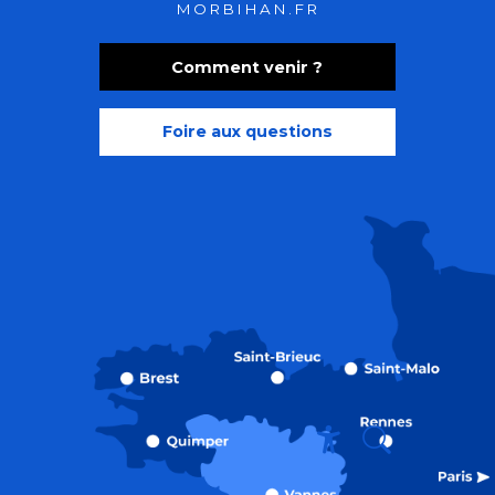
MORBIHAN.FR
Comment venir ?
Foire aux questions
Recherche
Accessibili