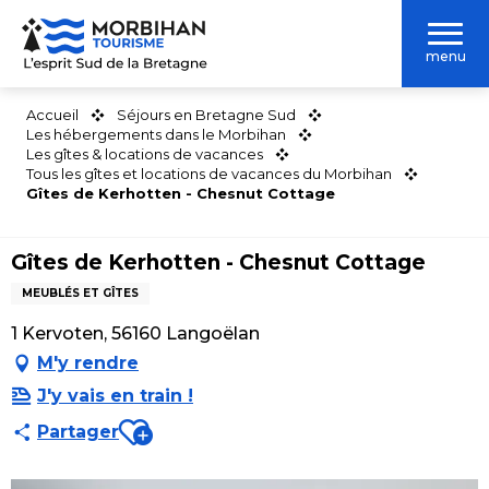
Aller
au
menu
contenu
principal
Accueil
Séjours en Bretagne Sud
Les hébergements dans le Morbihan
Les gîtes & locations de vacances
Tous les gîtes et locations de vacances du Morbihan
Gîtes de Kerhotten - Chesnut Cottage
Gîtes de Kerhotten - Chesnut Cottage
MEUBLÉS ET GÎTES
1 Kervoten, 56160 Langoëlan
M'y rendre
J'y vais en train !
Ajouter aux favoris
Partager