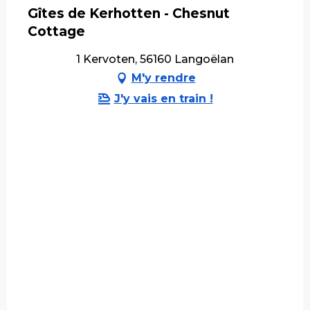
Gîtes de Kerhotten - Chesnut
Cottage
1 Kervoten, 56160 Langoëlan
M'y rendre
J'y vais en train !