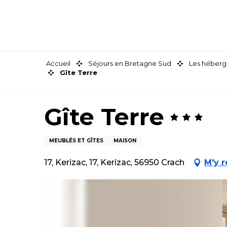
Aller
au
contenu
principal
Accueil
Séjours en Bretagne Sud
Les héberg
Gîte Terre
Gîte Terre
MEUBLÉS ET GÎTES
MAISON
17, Kerizac, 17, Kerizac, 56950 Crach
M'y 