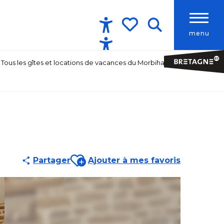
menu
Accessibilité
Recherche
Voir les favoris
Tous les gîtes et locations de vacances du Morbihan
Ajouter aux favoris
Partager
Ajouter à mes favoris