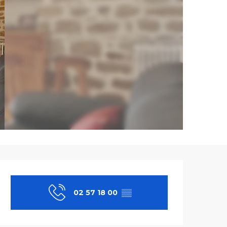
Ouverture et co
02 57 18 00
▒▒