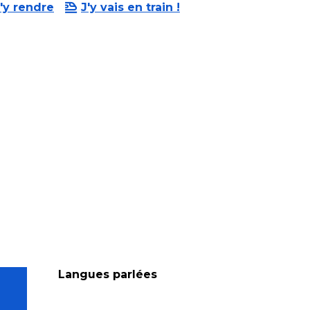
'y rendre
J'y vais en train !
Langues parlées
Langues parlées