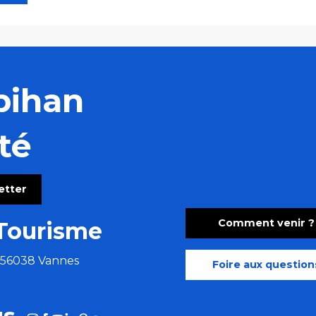
bihan
té
letter
Comment venir ?
Tourisme
e 56038 Vannes
Foire aux question