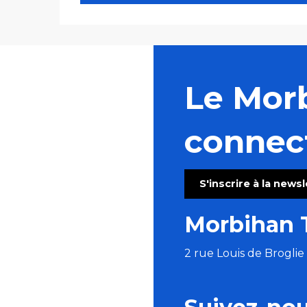
Le Mor
connec
S'inscrire à la news
Morbihan 
2 rue Louis de Brogli