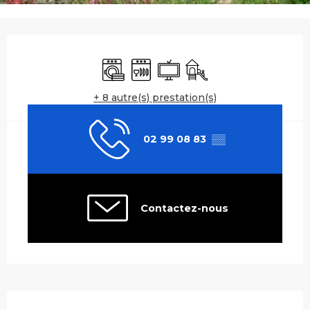
Ouverture et coordonnées
Lave linge
Lave vaisselle
Télévision
Jeux pour enfants / Es
+ 8 autre(s) prestation(s)
02 99 08 83
▒▒
Contactez-nous
Description