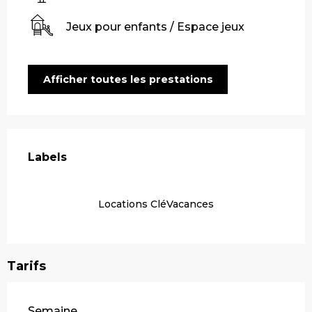
Jeux pour enfants / Espace jeux
Afficher toutes les prestations
Offres de prestations
Labels
Labels
Locations CléVacances
Tarifs
Tarifs 2026
Semaine