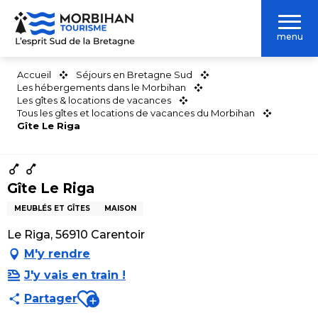
Aller
au
menu
contenu
principal
Accueil
Séjours en Bretagne Sud
Les hébergements dans le Morbihan
Les gîtes & locations de vacances
Tous les gîtes et locations de vacances du Morbihan
Gîte Le Riga
Gîte Le Riga
MEUBLÉS ET GÎTES
MAISON
Le Riga, 56910 Carentoir
M'y rendre
J'y vais en train !
Ajouter aux favoris
Partager