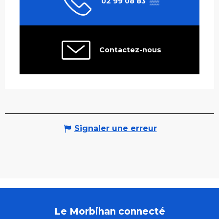
02 99 08 83
▒▒
Contactez-nous
Signaler une erreur
Le Morbihan connecté