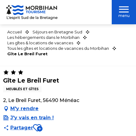
Aller
au
menu
contenu
principal
Accueil
Séjours en Bretagne Sud
Les hébergements dans le Morbihan
Les gîtes & locations de vacances
Tous les gîtes et locations de vacances du Morbihan
Gîte Le Breil Furet
Gîte Le Breil Furet
MEUBLÉS ET GÎTES
2, Le Breil Furet, 56490 Ménéac
M'y rendre
J'y vais en train !
Ajouter aux favoris
Partager