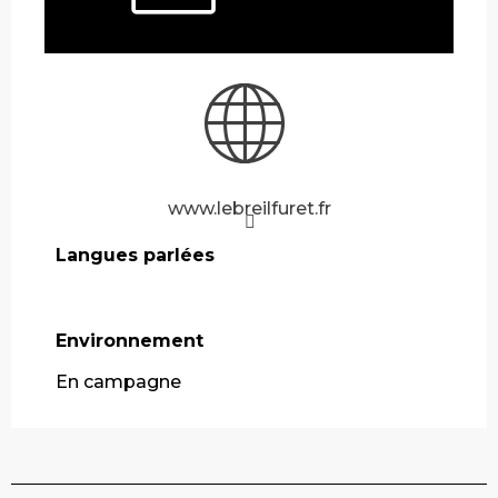
www.lebreilfuret.fr
Langues parlées
Langues parlées
Environnement
Environnement
En campagne