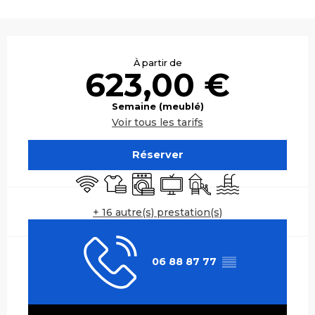
Ouverture et coordonnées
À partir de
623,00 €
Semaine (meublé)
Voir tous les tarifs
Réserver
WiFi
Draps et linge
Lave linge
Télévision
Jeux pour enfants / Es
Piscine
+ 16 autre(s) prestation(s)
06 88 87 77
▒▒