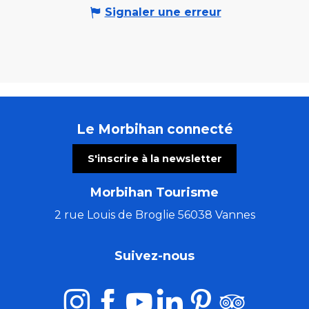
Signaler une erreur
Le Morbihan connecté
S'inscrire à la newsletter
Morbihan Tourisme
2 rue Louis de Broglie 56038 Vannes
Suivez-nous