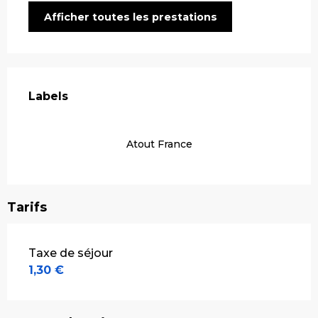
Afficher toutes les prestations
Offres de prestations
Labels
Labels
Atout France
Tarifs
Tarifs 2026
Taxe de séjour
1,30 €