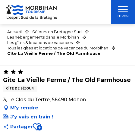
Aller
au
menu
contenu
principal
Accueil
Séjours en Bretagne Sud
Les hébergements dans le Morbihan
Les gîtes & locations de vacances
Tous les gîtes et locations de vacances du Morbihan
Gîte La Vieille Ferme / The Old Farmhouse
Gîte La Vieille Ferme / The Old Farmhouse
GÎTE DE SÉJOUR
3, Le Clos du Tertre, 56490 Mohon
M'y rendre
J'y vais en train !
Ajouter aux favoris
Partager