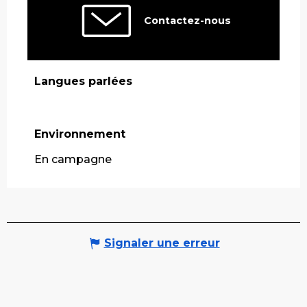
Contactez-nous
Langues parlées
Langues parlées
Environnement
Environnement
En campagne
Signaler une erreur