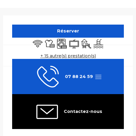
Ouverture et coordonnées
Réserver
WiFi
Draps et linge
Lave linge
Télévision
Jeux pour enfants / Es
Piscine
+ 15 autre(s) prestation(s)
07 88 24 59
▒▒
Contactez-nous