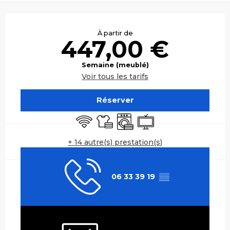
Ouverture et coordonnées
À partir de
447,00 €
Semaine (meublé)
Voir tous les tarifs
Réserver
WiFi
Draps et linge
Lave linge
Télévision
+ 14 autre(s) prestation(s)
06 33 39 19
▒▒