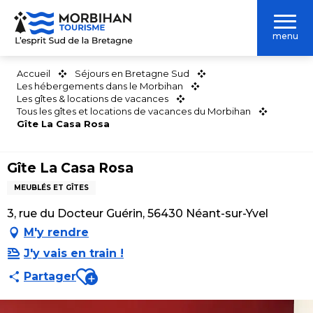
Aller
au
menu
contenu
principal
Accueil
Séjours en Bretagne Sud
Les hébergements dans le Morbihan
Les gîtes & locations de vacances
Tous les gîtes et locations de vacances du Morbihan
Gîte La Casa Rosa
Gîte La Casa Rosa
MEUBLÉS ET GÎTES
3, rue du Docteur Guérin, 56430 Néant-sur-Yvel
M'y rendre
J'y vais en train !
Ajouter aux favoris
Partager