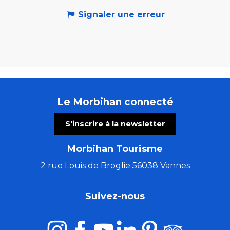
Signaler une erreur
Le Morbihan connecté
S'inscrire à la newsletter
Morbihan Tourisme
2 rue Louis de Broglie 56038 Vannes
Suivez-nous