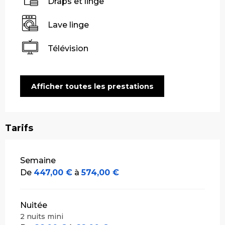
Draps et linge
Lave linge
Télévision
Afficher toutes les prestations
Tarifs
Tarifs 2026
Semaine
De
447,00 €
à
574,00 €
Nuitée
2 nuits mini