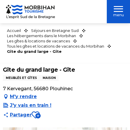
Aller
au
menu
contenu
principal
Accueil
Séjours en Bretagne Sud
Les hébergements dans le Morbihan
Les gîtes & locations de vacances
Tous les gîtes et locations de vacances du Morbihan
Gîte du grand large - Gîte
Gîte du grand large - Gîte
MEUBLÉS ET GÎTES
MAISON
7 Kervegant, 56680 Plouhinec
M'y rendre
J'y vais en train !
Ajouter aux favoris
Partager