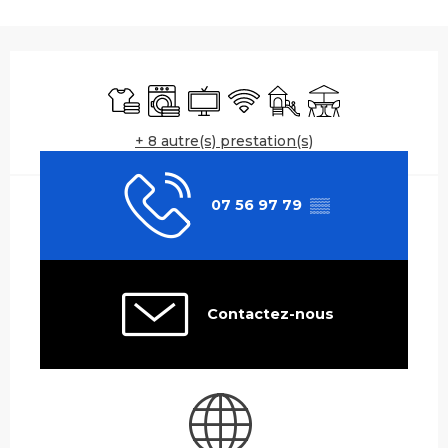
Ouverture et coordonnées
Draps et linge
Lave linge
Télévision
WiFi
Jeux pour enfants / Es
Terrasse
+ 8 autre(s) prestation(s)
07 56 97 79
▒▒
Contactez-nous