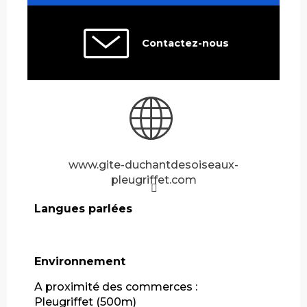
Contactez-nous
www.gite-duchantdesoiseaux-
pleugriffet.com
Langues parlées
Langues parlées
Environnement
Environnement
A proximité des commerces :
Pleugriffet
(500m)