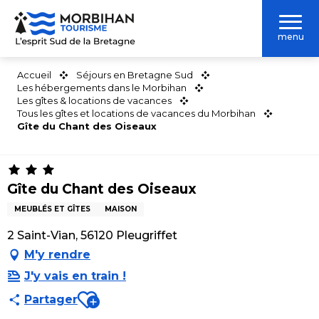
Aller
au
menu
contenu
principal
Accueil
Séjours en Bretagne Sud
Les hébergements dans le Morbihan
Les gîtes & locations de vacances
Tous les gîtes et locations de vacances du Morbihan
Gîte du Chant des Oiseaux
Gîte du Chant des Oiseaux
MEUBLÉS ET GÎTES
MAISON
2 Saint-Vian, 56120 Pleugriffet
M'y rendre
J'y vais en train !
Ajouter aux favoris
Partager