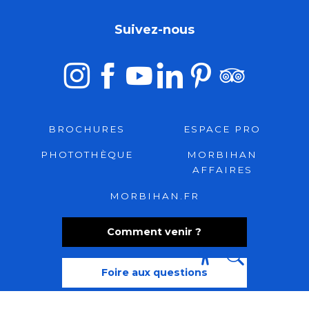
Suivez-nous
BROCHURES
ESPACE PRO
PHOTOTHÈQUE
MORBIHAN
AFFAIRES
MORBIHAN.FR
Comment venir ?
Foire aux questions
Recherche
Accessibili