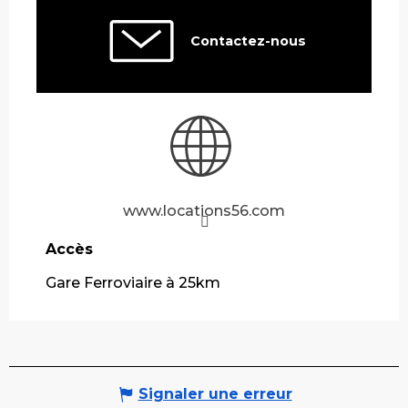
Contactez-nous
www.locations56.com
Accès
Accès
Gare Ferroviaire à 25km
Signaler une erreur