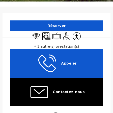
Ouverture et coordonnées
Réserver
WiFi
Lave linge
Télévision
Accès handicapés
Accessibilité
+ 3 autre(s) prestation(s)
Appeler
Contactez-nous