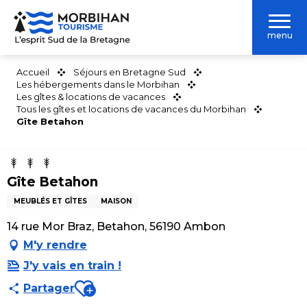
Aller
au
menu
contenu
principal
Accueil
Séjours en Bretagne Sud
Les hébergements dans le Morbihan
Les gîtes & locations de vacances
Tous les gîtes et locations de vacances du Morbihan
Gîte Betahon
Gîte Betahon
MEUBLÉS ET GÎTES
MAISON
14 rue Mor Braz, Betahon, 56190 Ambon
M'y rendre
J'y vais en train !
Ajouter aux favoris
Partager