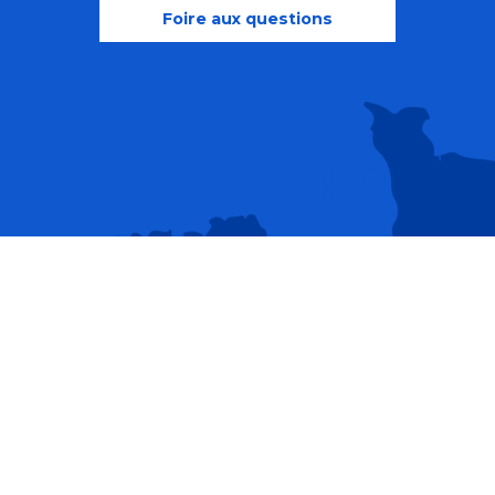
Foire aux questions
Recherche
Accessibili