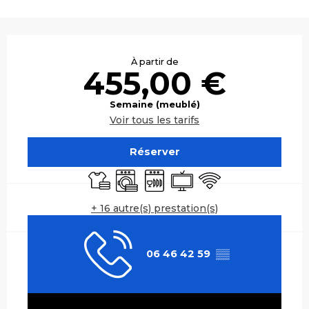
Ouverture et coordonnées
À partir de
455,00 €
Semaine (meublé)
Voir tous les tarifs
Réserver
Draps et linge
Lave linge
Lave vaisselle
Télévision
WiFi
+ 16 autre(s) prestation(s)
06 46 42 59
▒▒