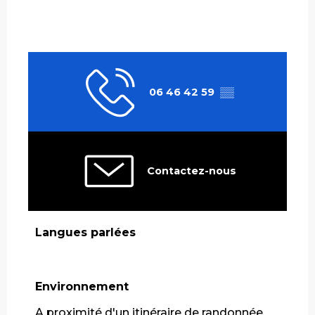
06 46 42 59
▒▒
Contactez-nous
Langues parlées
Langues parlées
Environnement
Environnement
A proximité d'un itinéraire de randonnée