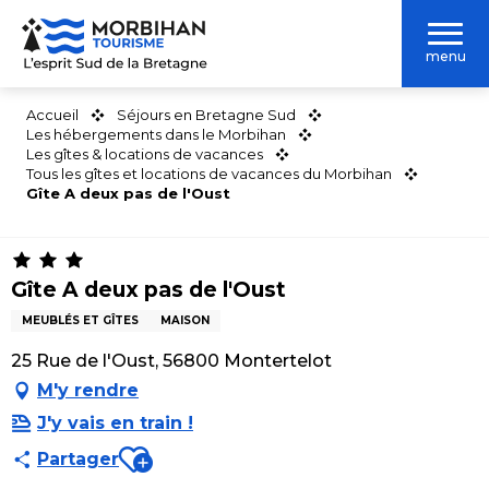
Aller
au
menu
contenu
principal
Accueil
Séjours en Bretagne Sud
Les hébergements dans le Morbihan
Les gîtes & locations de vacances
Tous les gîtes et locations de vacances du Morbihan
Gîte A deux pas de l'Oust
Gîte A deux pas de l'Oust
MEUBLÉS ET GÎTES
MAISON
25 Rue de l'Oust, 56800 Montertelot
M'y rendre
J'y vais en train !
Ajouter aux favoris
Partager