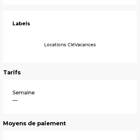
Offres de prestations
Labels
Labels
Locations CléVacances
Tarifs
Tarifs 2026
Semaine
—
Moyens de paiement