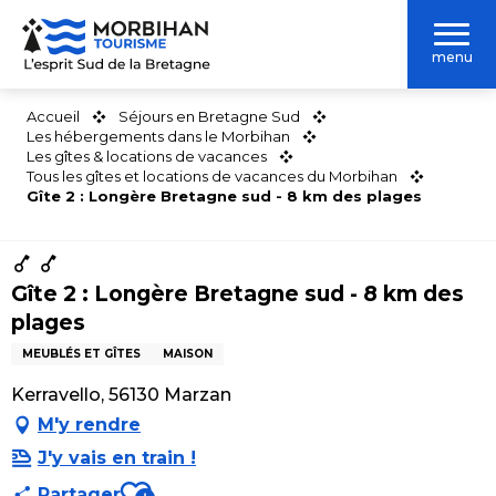
Aller
au
menu
contenu
principal
Accueil
Séjours en Bretagne Sud
Les hébergements dans le Morbihan
Les gîtes & locations de vacances
Tous les gîtes et locations de vacances du Morbihan
Gîte 2 : Longère Bretagne sud - 8 km des plages
Gîte 2 : Longère Bretagne sud - 8 km des
plages
MEUBLÉS ET GÎTES
MAISON
Kerravello, 56130 Marzan
M'y rendre
J'y vais en train !
Ajouter aux favoris
Partager