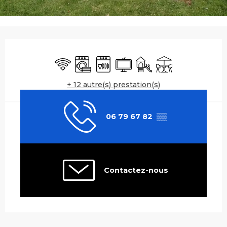
Ouverture et coordonnées
WiFi
Lave linge
Lave vaisselle
Télévision
Jeux pour enfants / Es
Terrasse
+ 12 autre(s) prestation(s)
06 79 67 82
▒▒
Contactez-nous