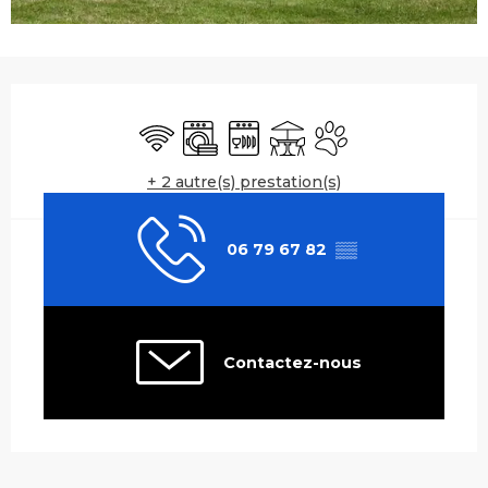
Ouverture et coordonnées
WiFi
Lave linge
Lave vaisselle
Terrasse
Animaux acceptés
+ 2 autre(s) prestation(s)
06 79 67 82
▒▒
Contactez-nous