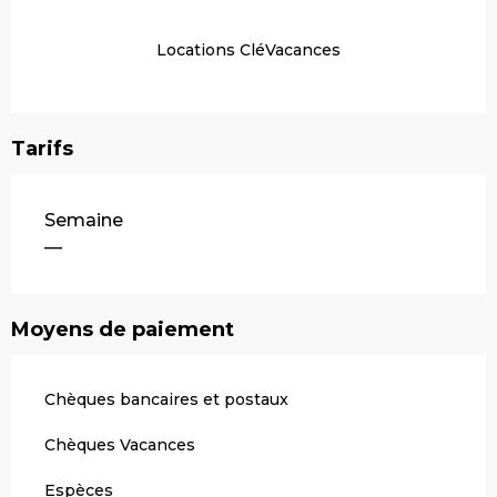
Locations CléVacances
Tarifs
Tarifs 2026
Semaine
—
Moyens de paiement
Chèques bancaires et postaux
Chèques Vacances
Espèces