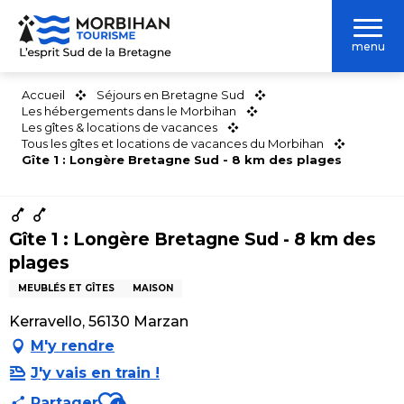
Aller
au
menu
contenu
principal
Accueil
Séjours en Bretagne Sud
Les hébergements dans le Morbihan
Les gîtes & locations de vacances
Tous les gîtes et locations de vacances du Morbihan
Gîte 1 : Longère Bretagne Sud - 8 km des plages
Gîte 1 : Longère Bretagne Sud - 8 km des
plages
MEUBLÉS ET GÎTES
MAISON
Kerravello, 56130 Marzan
M'y rendre
J'y vais en train !
Ajouter aux favoris
Partager