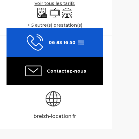
Voir tous les tarifs
Lave linge
Télévision
Terrasse
+ 5 autre(s) prestation(s)
06 83 16 50
▒▒
Contactez-nous
breizh-location.fr