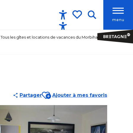
menu
Accessibilité
Recherche
Voir les favoris
Tous les gîtes et locations de vacances du Morbihan
Ajouter aux favoris
Partager
Ajouter à mes favoris