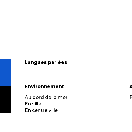
Langues parlées
Langues parlées
Environnement
Environnement
Au bord de la mer
R
En ville
l
En centre ville