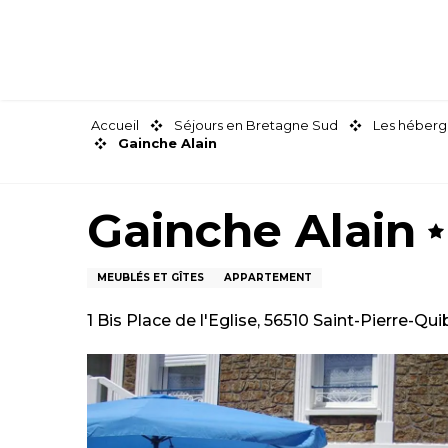
Aller
au
contenu
principal
Accueil
Séjours en Bretagne Sud
Les héberg
Gainche Alain
Gainche Alain
MEUBLÉS ET GÎTES
APPARTEMENT
1 Bis Place de l'Eglise, 56510 Saint-Pierre-Qu