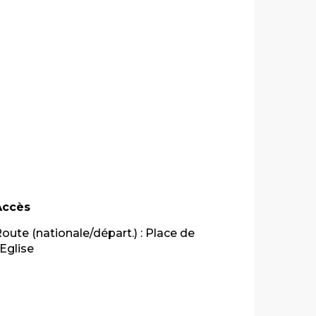
Accès
Accès
oute (nationale/départ.) : Place de
'Eglise