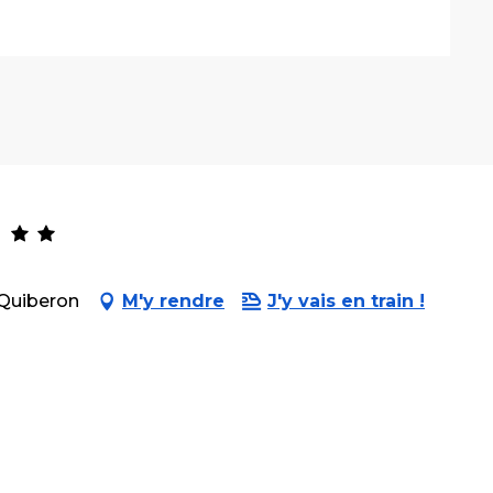
e-Quiberon
M'y rendre
J'y vais en train !