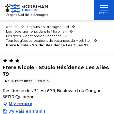
Aller
au
menu
contenu
principal
Accueil
Séjours en Bretagne Sud
Les hébergements dans le Morbihan
Les gîtes & locations de vacances
Tous les gîtes et locations de vacances du Morbihan
Frere Nicole - Studio Résidence Les 3 îles 79
Frere Nicole - Studio Résidence Les 3 îles
79
MEUBLÉS ET GÎTES
STUDIO
Résidence des 3 îles n°79, Boulevard du Conguel,
56170 Quiberon
M'y rendre
J'y vais en train !