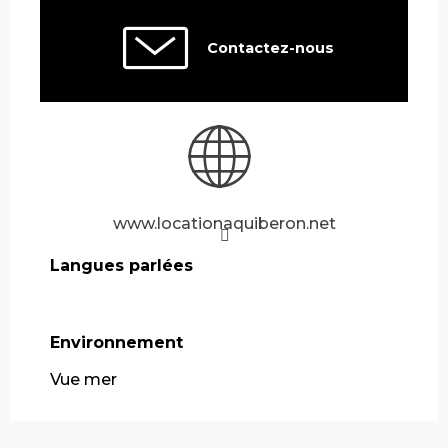
Contactez-nous
www.locationaquiberon.net
Langues parlées
Langues parlées
Environnement
Environnement
Vue mer