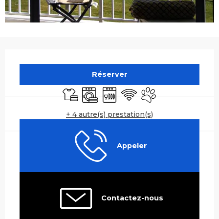
Ouverture et coordonnées
Réserver
Draps et linge
Lave linge
Lave vaisselle
WiFi
Animaux acceptés
+ 4 autre(s) prestation(s)
Appeler
Contactez-nous