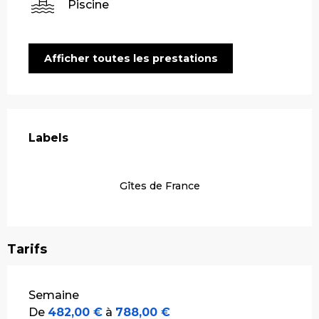
Piscine
Afficher toutes les prestations
Offres de prestations
Labels
Labels
Gîtes de France
Tarifs
Tarifs 2026
Semaine
De
482,00 €
à
788,00 €