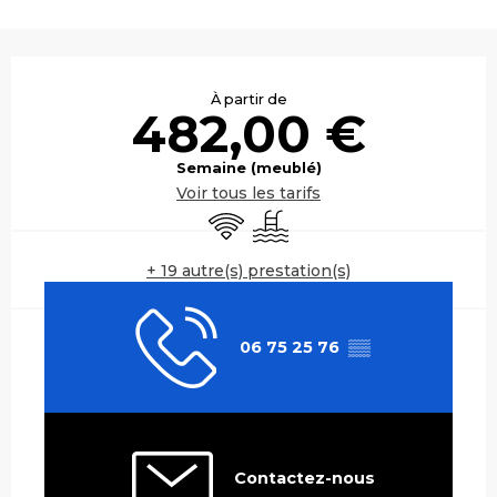
Ouverture et coordonnées
À partir de
482,00 €
Semaine (meublé)
Voir tous les tarifs
WiFi
Piscine
+ 19 autre(s) prestation(s)
06 75 25 76
▒▒
Contactez-nous