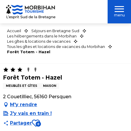
Aller
au
menu
contenu
principal
Accueil
Séjours en Bretagne Sud
Les hébergements dans le Morbihan
Les gîtes & locations de vacances
Tous les gîtes et locations de vacances du Morbihan
Forêt Totem - Hazel
Forêt Totem - Hazel
MEUBLÉS ET GÎTES
MAISON
2 Couetilliec, 56160 Persquen
M'y rendre
J'y vais en train !
Ajouter aux favoris
Partager