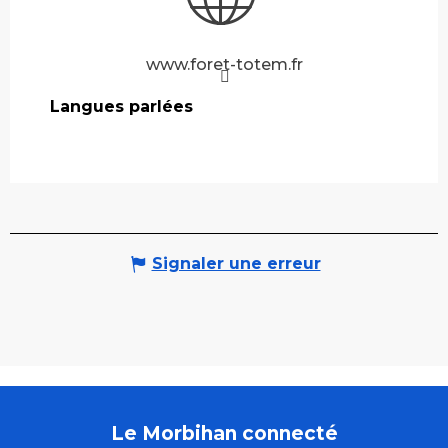
www.foret-totem.fr
Langues parlées
Langues parlées
Signaler une erreur
Le Morbihan connecté