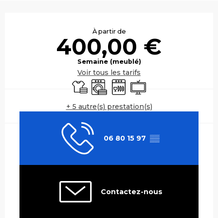
Ouverture et coordonnées
À partir de
400,00 €
Semaine (meublé)
Voir tous les tarifs
Draps et linge
Lave linge
Lave vaisselle
Télévision
+ 5 autre(s) prestation(s)
06 80 15 97
▒▒
Contactez-nous