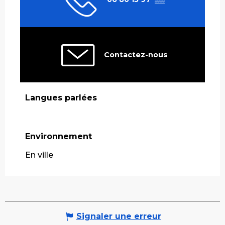
Contactez-nous
Langues parlées
Langues parlées
Environnement
Environnement
En ville
Signaler une erreur