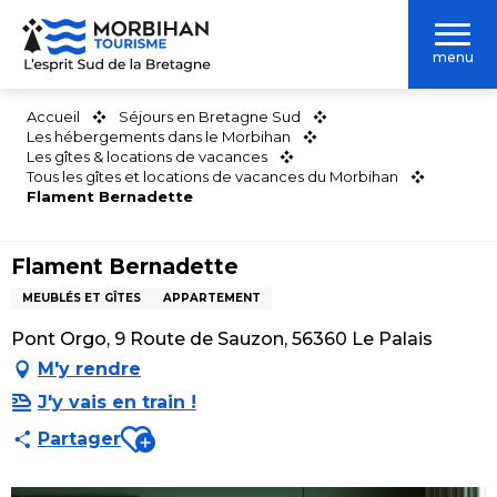
Aller
au
menu
contenu
principal
Accueil
Séjours en Bretagne Sud
Les hébergements dans le Morbihan
Les gîtes & locations de vacances
Tous les gîtes et locations de vacances du Morbihan
Flament Bernadette
Flament Bernadette
MEUBLÉS ET GÎTES
APPARTEMENT
Pont Orgo, 9 Route de Sauzon, 56360 Le Palais
M'y rendre
J'y vais en train !
Ajouter aux favoris
Partager