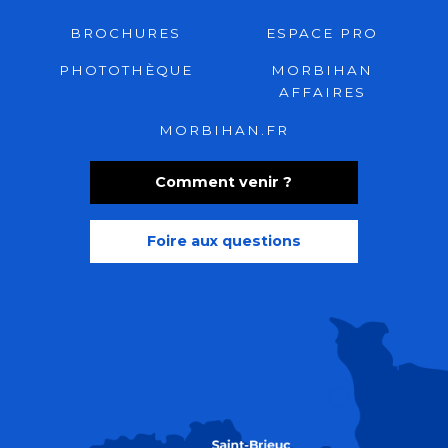
BROCHURES
ESPACE PRO
PHOTOTHÈQUE
MORBIHAN
AFFAIRES
MORBIHAN.FR
Comment venir ?
Foire aux questions
Recherche
Accessibili