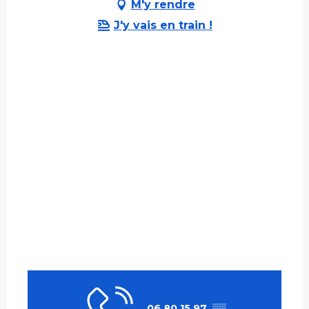
M'y rendre
J'y vais en train !
06 80 15 97
▒▒