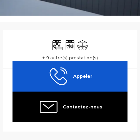
Ouverture et coordonnées
Lave linge
Lave vaisselle
Terrasse
+ 9 autre(s) prestation(s)
Appeler
Contactez-nous