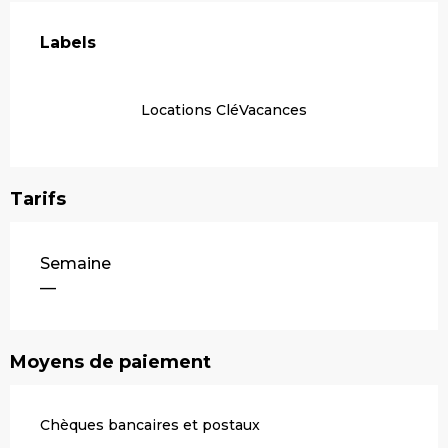
Offres de prestations
Labels
Labels
Locations CléVacances
Tarifs
Tarifs 2026
Semaine
—
Moyens de paiement
Chèques bancaires et postaux