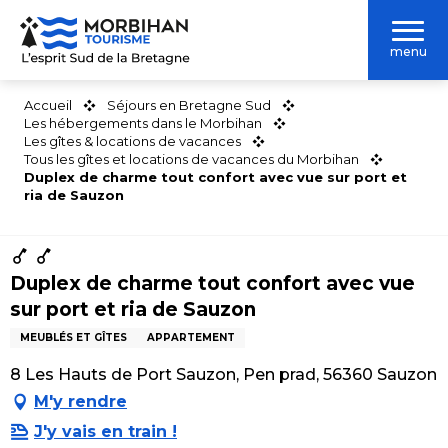
Aller
au
menu
contenu
principal
Accueil
Séjours en Bretagne Sud
Les hébergements dans le Morbihan
Les gîtes & locations de vacances
Tous les gîtes et locations de vacances du Morbihan
Duplex de charme tout confort avec vue sur port et
ria de Sauzon
Duplex de charme tout confort avec vue
sur port et ria de Sauzon
MEUBLÉS ET GÎTES
APPARTEMENT
8 Les Hauts de Port Sauzon, Pen prad, 56360 Sauzon
M'y rendre
J'y vais en train !