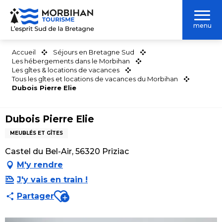
Aller
au
menu
contenu
principal
Accueil
Séjours en Bretagne Sud
Les hébergements dans le Morbihan
Les gîtes & locations de vacances
Tous les gîtes et locations de vacances du Morbihan
Dubois Pierre Elie
Dubois Pierre Elie
MEUBLÉS ET GÎTES
Castel du Bel-Air, 56320 Priziac
M'y rendre
J'y vais en train !
Ajouter aux favoris
Partager