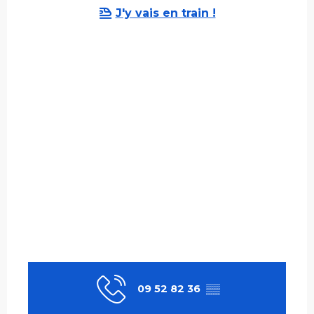
J'y vais en train !
09 52 82 36
▒▒