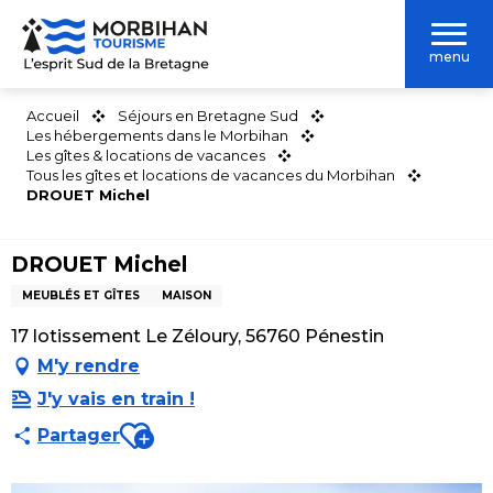
Aller
au
menu
contenu
principal
Accueil
Séjours en Bretagne Sud
Les hébergements dans le Morbihan
Les gîtes & locations de vacances
Tous les gîtes et locations de vacances du Morbihan
DROUET Michel
DROUET Michel
MEUBLÉS ET GÎTES
MAISON
17 lotissement Le Zéloury, 56760 Pénestin
M'y rendre
J'y vais en train !
Ajouter aux favoris
Partager