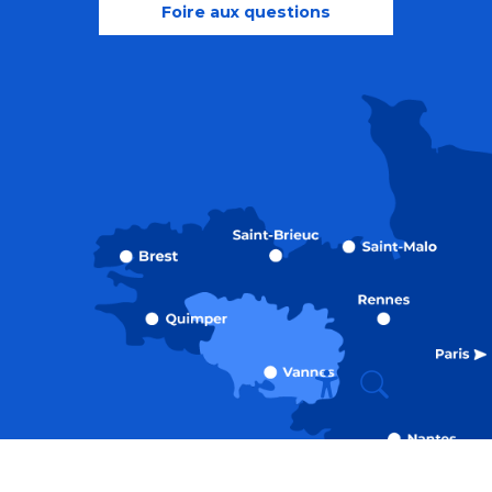
Foire aux questions
Recherche
Accessibili