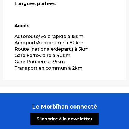
Langues parlées
Langues parlées
Accès
Accès
Autoroute/Voie rapide à 15km
Aéroport/Aérodrome à 80km
Route (nationale/départ.) à 5km
Gare Ferroviaire à 40km
Gare Routière à 35km
Transport en commun à 2km
Le Morbihan connecté
S'inscrire à la newsletter