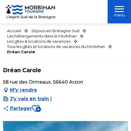
Aller
au
menu
contenu
principal
Accueil
Séjours en Bretagne Sud
Les hébergements dans le Morbihan
Les gîtes & locations de vacances
Tous les gîtes et locations de vacances du Morbihan
Dréan Carole
Dréan Carole
58 rue des Ormeaux, 56640 Arzon
M'y rendre
J'y vais en train !
Ajouter aux favoris
Partager