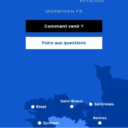
AFFAIRES
MORBIHAN.FR
Comment venir ?
Foire aux questions
Recherche
Accessibili