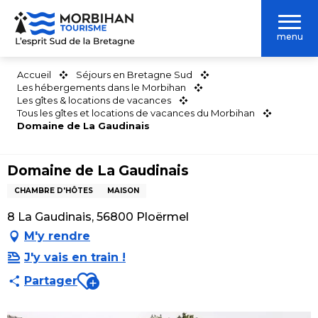
Aller
au
menu
contenu
principal
Accueil
Séjours en Bretagne Sud
Les hébergements dans le Morbihan
Les gîtes & locations de vacances
Tous les gîtes et locations de vacances du Morbihan
Domaine de La Gaudinais
Domaine de La Gaudinais
CHAMBRE D'HÔTES
MAISON
8 La Gaudinais, 56800 Ploërmel
M'y rendre
J'y vais en train !
Ajouter aux favoris
Partager