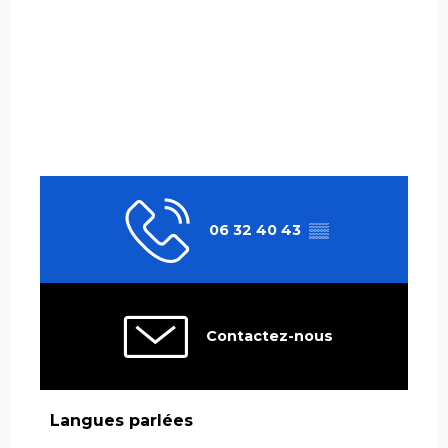
06 32 40 43
▒▒
Contactez-nous
Langues parlées
Langues parlées