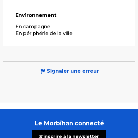
Environnement
Environnement
En campagne
En périphérie de la ville
Signaler une erreur
Le Morbihan connecté
S'inscrire à la newsletter