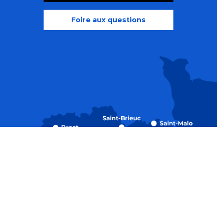
Foire aux questions
Recherche
Accessibili