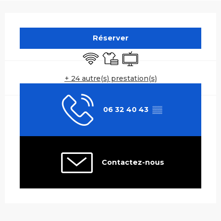
Ouverture et coordonnées
Réserver
WiFi
Draps et linge
Télévision
+ 24 autre(s) prestation(s)
06 32 40 43
▒▒
Contactez-nous