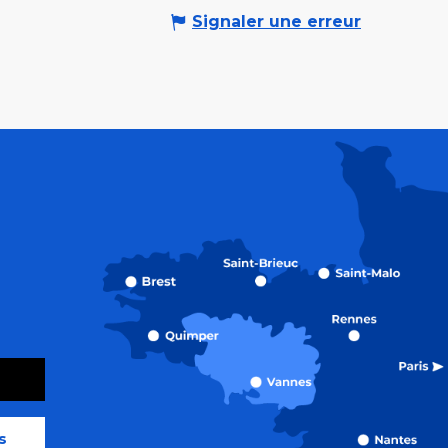
Signaler une erreur
s