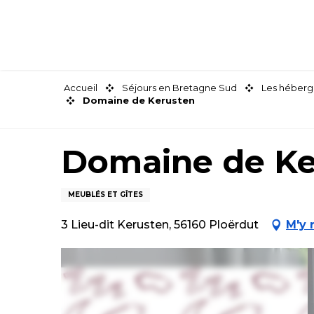
Aller
au
contenu
principal
Accueil
Séjours en Bretagne Sud
Les héberg
Domaine de Kerusten
Domaine de Ke
MEUBLÉS ET GÎTES
3 Lieu-dit Kerusten, 56160 Ploërdut
M'y 