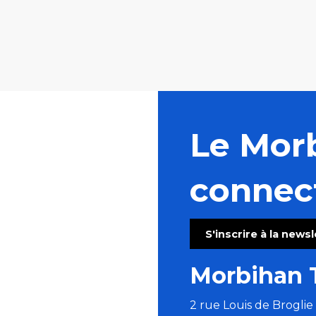
Le Mor
connec
S'inscrire à la news
Morbihan 
2 rue Louis de Brogli