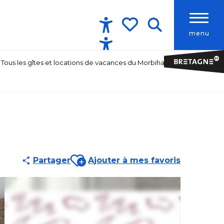
menu
Accessibilité
Recherche
Voir les favoris
Tous les gîtes et locations de vacances du Morbihan
Ajouter aux favoris
Partager
Ajouter à mes favoris