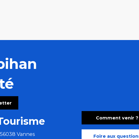
bihan
té
letter
Comment venir ?
Tourisme
e 56038 Vannes
Foire aux question