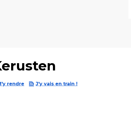
erusten
'y rendre
J'y vais en train !