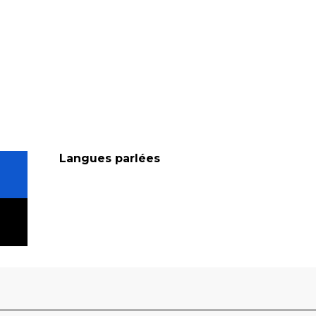
Langues parlées
Langues parlées