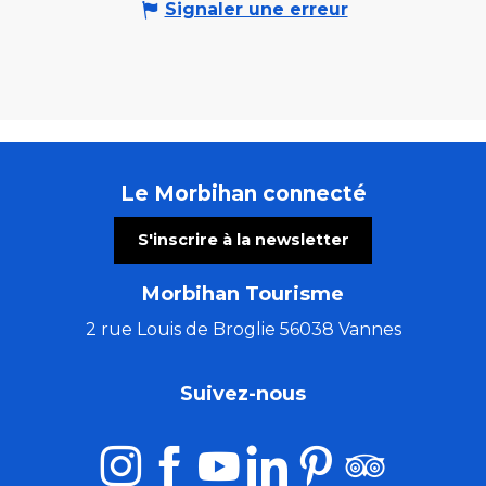
Signaler une erreur
Le Morbihan connecté
S'inscrire à la newsletter
Morbihan Tourisme
2 rue Louis de Broglie 56038 Vannes
Suivez-nous