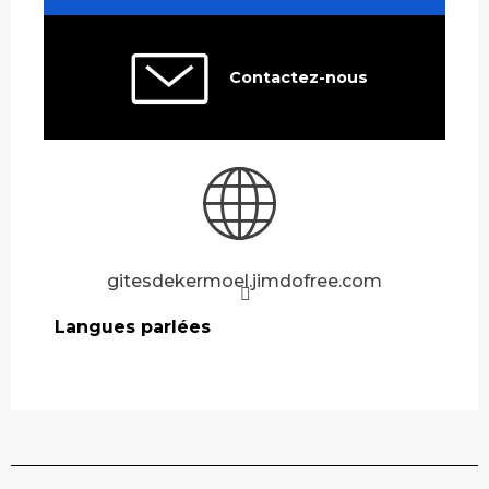
Contactez-nous
gitesdekermoel.jimdofree.com
Langues parlées
Langues parlées