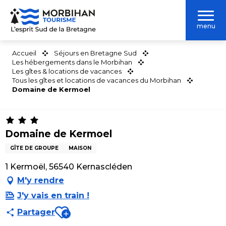
Aller
au
menu
contenu
principal
Accueil
Séjours en Bretagne Sud
Les hébergements dans le Morbihan
Les gîtes & locations de vacances
Tous les gîtes et locations de vacances du Morbihan
Domaine de Kermoel
Domaine de Kermoel
GÎTE DE GROUPE
MAISON
1 Kermoël, 56540 Kernascléden
M'y rendre
J'y vais en train !
Ajouter aux favoris
Partager