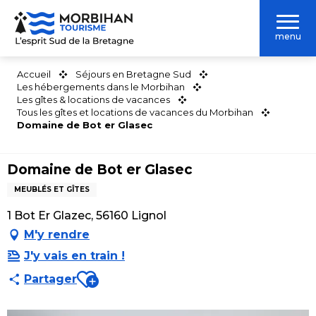
Aller
au
menu
contenu
principal
Accueil
Séjours en Bretagne Sud
Les hébergements dans le Morbihan
Les gîtes & locations de vacances
Tous les gîtes et locations de vacances du Morbihan
Domaine de Bot er Glasec
Domaine de Bot er Glasec
MEUBLÉS ET GÎTES
1 Bot Er Glazec, 56160 Lignol
M'y rendre
J'y vais en train !
Ajouter aux favoris
Partager