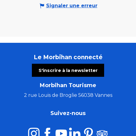
Signaler une erreur
Le Morbihan connecté
S'inscrire à la newsletter
Morbihan Tourisme
2 rue Louis de Broglie 56038 Vannes
Suivez-nous