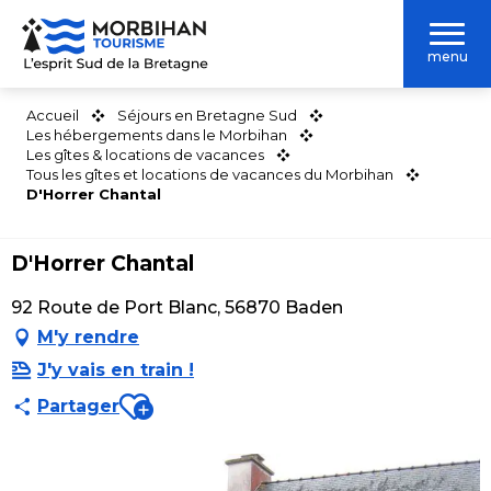
Aller
au
menu
contenu
principal
Accueil
Séjours en Bretagne Sud
Les hébergements dans le Morbihan
Les gîtes & locations de vacances
Tous les gîtes et locations de vacances du Morbihan
D'Horrer Chantal
D'Horrer Chantal
92 Route de Port Blanc, 56870 Baden
M'y rendre
J'y vais en train !
Ajouter aux favoris
Partager