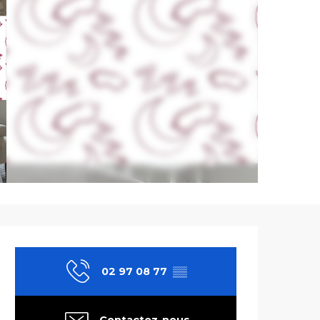
Ouverture et co
02 97 08 77
▒▒
Contactez-nous