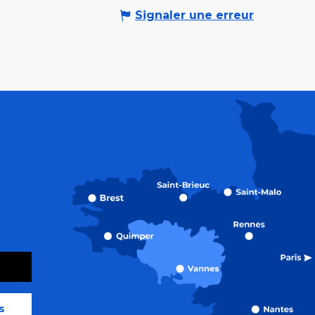
Signaler une erreur
s