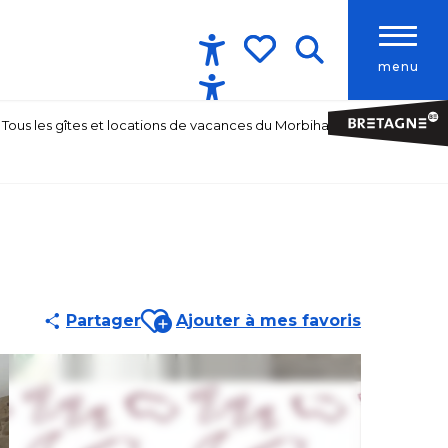
menu
Accessibilité
Recherche
Voir les favoris
Tous les gîtes et locations de vacances du Morbihan
Ajouter aux favoris
Partager
Ajouter à mes favoris