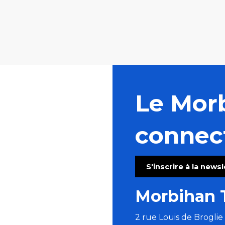
Le Mor
connec
S'inscrire à la news
Morbihan 
2 rue Louis de Brogli