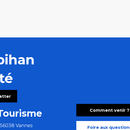
bihan
té
letter
Comment venir ?
Tourisme
e 56038 Vannes
Foire aux question