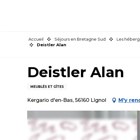
Aller
au
contenu
principal
Accueil
Séjours en Bretagne Sud
Les héberg
Deistler Alan
Deistler Alan
MEUBLÉS ET GÎTES
Kergario d'en-Bas, 56160 Lignol
M'y ren