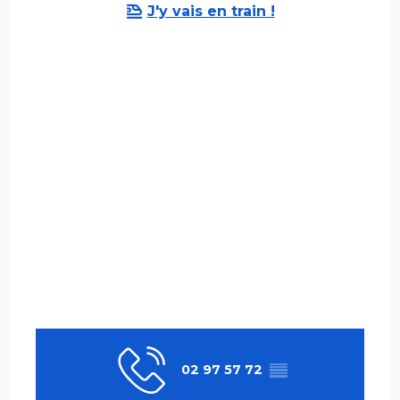
J'y vais en train !
02 97 57 72
▒▒