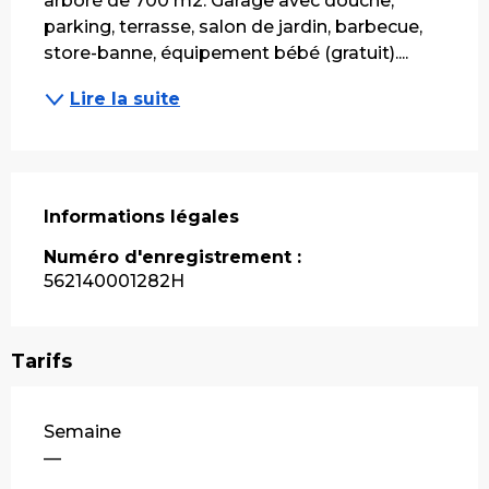
arboré de 700 m2. Garage avec douche, 
parking, terrasse, salon de jardin, barbecue, 
store-banne, équipement bébé (gratuit)....
Lire la suite
Informations légales
Informations légales
Numéro d'enregistrement :
562140001282H
Tarifs
Tarifs 2026
Semaine
—