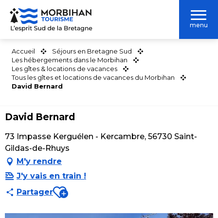
Aller
au
menu
contenu
principal
Accueil
Séjours en Bretagne Sud
Les hébergements dans le Morbihan
Les gîtes & locations de vacances
Tous les gîtes et locations de vacances du Morbihan
David Bernard
David Bernard
73 Impasse Kerguélen - Kercambre, 56730 Saint-
Gildas-de-Rhuys
M'y rendre
J'y vais en train !
Ajouter aux favoris
Partager