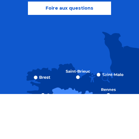
Foire aux questions
Recherche
Accessibili